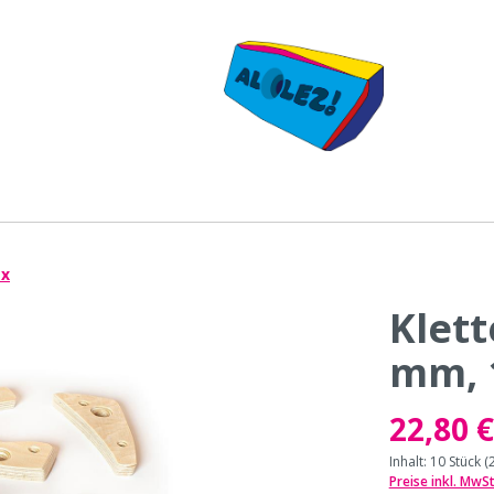
ex
Klett
rgriffe aus Holz -
Klettergriffe aus Holz 
mm, 
lex
Exklusiv
22,80 
Inhalt:
10 Stück
(
Preise inkl. MwS