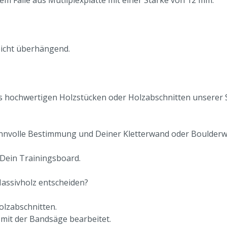
sem Falle aus Mutliplexplatte mit einer Stärke von 12 mm.
eicht überhängend.
aus hochwertigen Holzstücken oder Holzabschnitten unserer 
innvolle Bestimmung und Deiner Kletterwand oder Boulderwa
Dein Trainingsboard.
 Massivholz entscheiden?
lzabschnitten.
mit der Bandsäge bearbeitet.