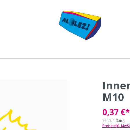
Inne
rgriffe aus Holz -
Klettergriffe aus Holz 
M10
lex
Exklusiv
0,37 €*
Inhalt:
1 Stück
Preise inkl. MwS