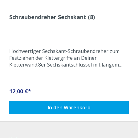
Schraubendreher Sechskant (8)
Hochwertiger Sechskant-Schraubendreher zum
Festziehen der Klettergriffe an Deiner
Kletterwand.8er Sechskantschlüssel mit langem
und kurzem Hebel für den sicheren Halt Deiner
Bouldergriffe.
12,00 €*
In den Warenkorb